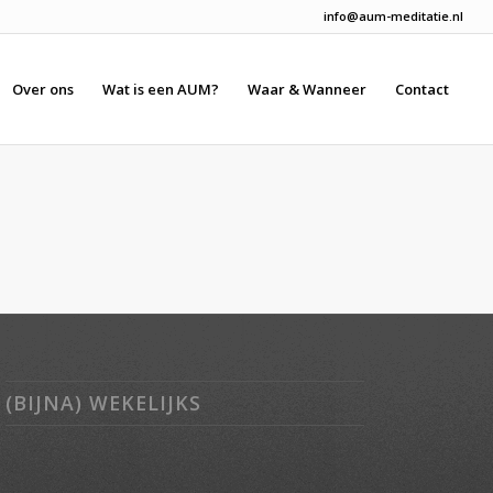
info@aum-meditatie.nl
Over ons
Wat is een AUM?
Waar & Wanneer
Contact
(BIJNA) WEKELIJKS