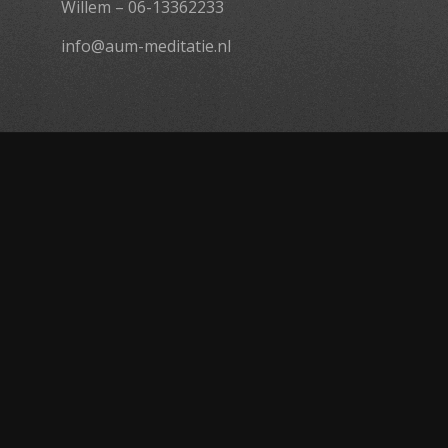
Willem – 06-13362233
info@aum-meditatie.nl