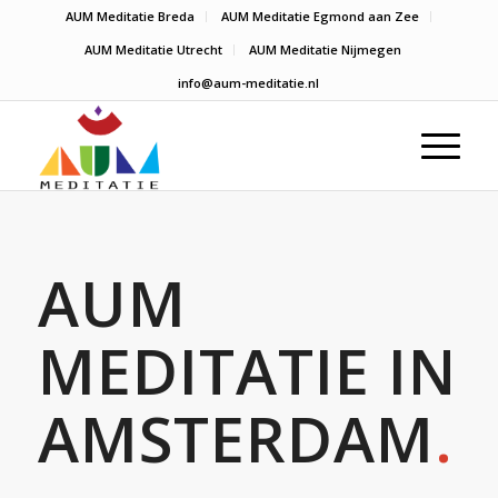
AUM Meditatie Breda
AUM Meditatie Egmond aan Zee
AUM Meditatie Utrecht
AUM Meditatie Nijmegen
info@aum-meditatie.nl
AUM
MEDITATIE IN
AMSTERDAM
.