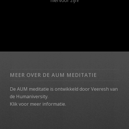
hiervoor zijn!
MEER OVER DE AUM MEDITATIE
De AUM meditatie is ontwikkeld door Veeresh van
de Humaniversity.
Klik voor meer informatie.